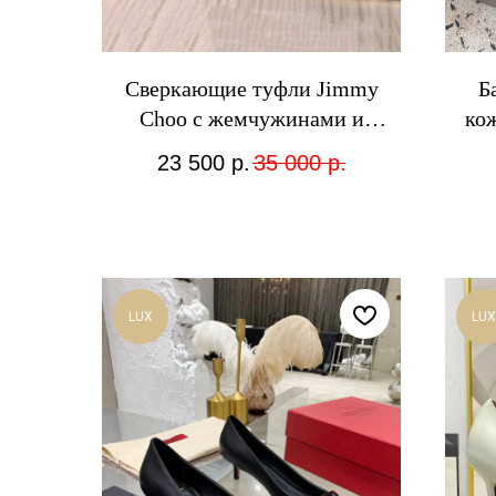
Сверкающие туфли Jimmy
Б
Choo с жемчужинами и
кож
кристаллами
23 500
р.
35 000
р.
LUX
LUX