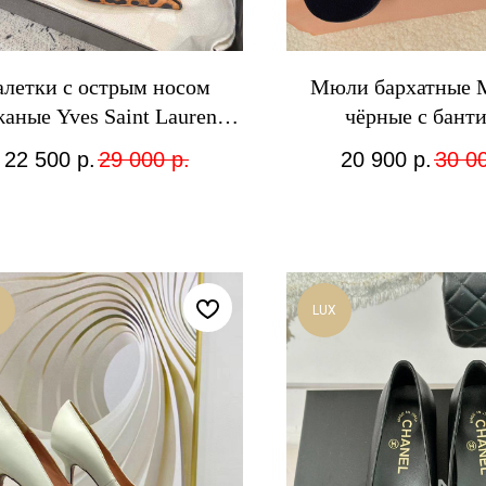
алетки с острым носом
Мюли бархатные 
аные Yves Saint Laurent
чёрные с бант
леопардовые
22 500
р.
29 000
р.
20 900
р.
30 0
LUX