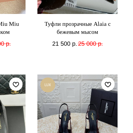
Miu Miu
Туфли прозрачные Alaia с
иком
бежевым мысом
00
р.
21 500
р.
25 000
р.
LUX