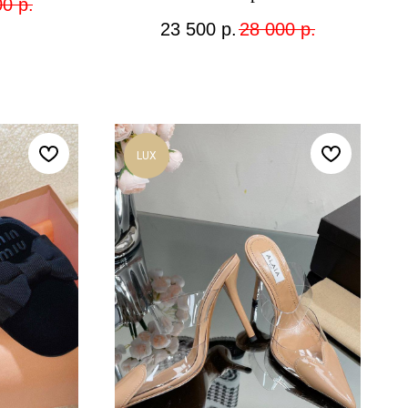
00
р.
23 500
р.
28 000
р.
LUX