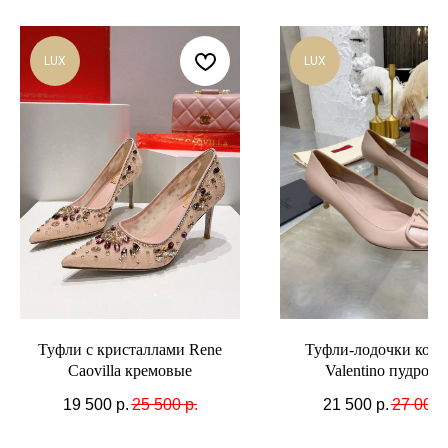
LUX
LUX
Туфли с кристаллами Rene
Туфли-лодочки кож
Caovilla кремовые
Valentino пудровы
19 500
р.
25 500
р.
21 500
р.
27 000