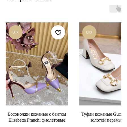
LUX
LUX
Босоножки кожаные с бантом
Туфли кожаные Gucci б
Elisabetta Franchi фиолетовые
золотой перемычк