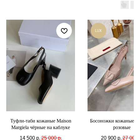
LUX
Туфли-таби кожаные Maison
Босоножки кожаные Val
Margiela чёрные на каблуке
розовые
14 500
р.
25 000
р.
20 900
р.
27 000