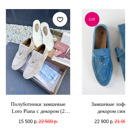
LUX
Полуботинки замшевые
Замшевые лофер
Loro Piana с декором (2
декором синие
комплекта стелек)
15 500
р.
22 500
р.
22 900
р.
21 000