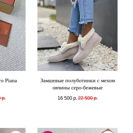
o Piana
Замшевые полуботинки с мехом
овчины серо-бежевые
0
р.
16 500
р.
22 500
р.