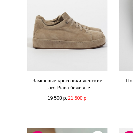
Замшевые кроссовки женские
По
Loro Piana бежевые
19 500
р.
21 500
р.