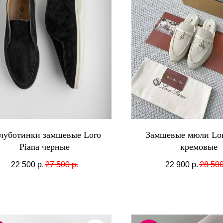
луботинки замшевые Loro
Замшевые мюли Lor
Piana черные
кремовые
22 500
р.
27 500
р.
22 900
р.
28 50