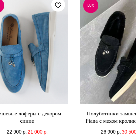
LUX
мшевые лоферы с декором
Полуботинки замше
синие
Piana с мехом кроли
22 900
р.
21 000
р.
26 900
р.
30 50