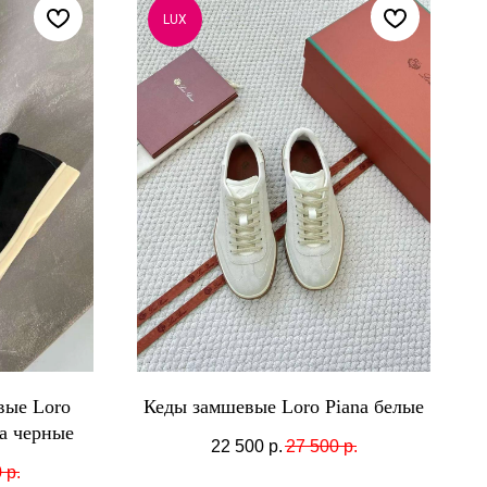
LUX
вые Loro
Кеды замшевые Loro Piana белые
ка черные
22 500
р.
27 500
р.
0
р.