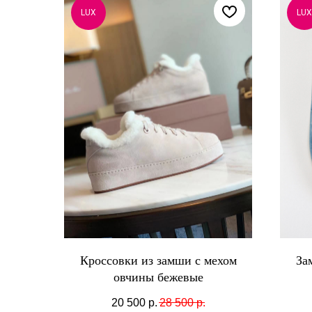
LUX
LUX
Кроссовки из замши с мехом
За
овчины бежевые
20 500
р.
28 500
р.