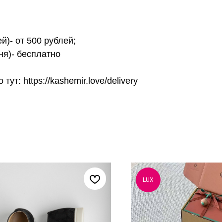
й)- от 500 рублей;
ня)- бесплатно
т: https://kashemir.love/delivery
LUX