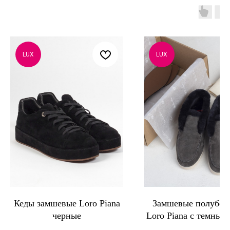
LUX
LUX
Кеды замшевые Loro Piana
Замшевые полубот
черные
Loro Piana с темным
серые