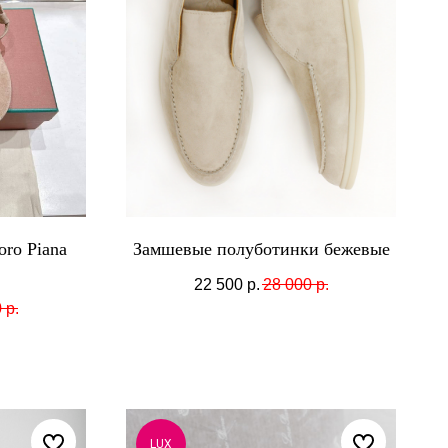
ro Piana
Замшевые полуботинки бежевые
22 500
р.
28 000
р.
0
р.
LUX