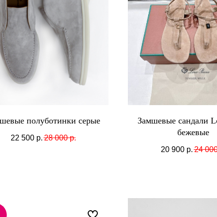
шевые полуботинки серые
Замшевые сандали Lo
бежевые
22 500
р.
28 000
р.
20 900
р.
24 00