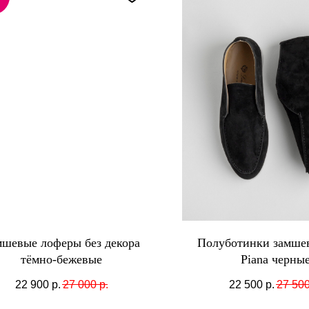
мшевые лоферы без декора
Полуботинки замше
тёмно-бежевые
Piana черны
22 900
р.
27 000
р.
22 500
р.
27 50