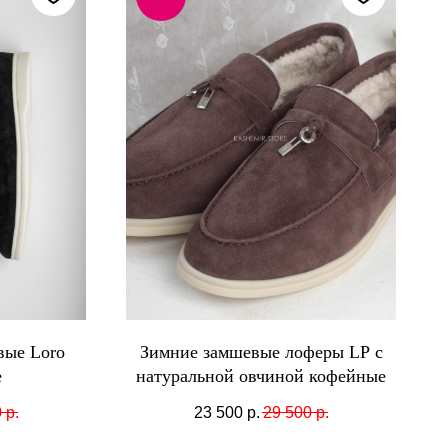
вые Loro
Зимние замшевые лоферы LP с
е
натуральной овчиной кофейные
0
р.
23 500
р.
29 500
р.