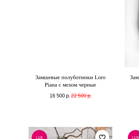
Замшевые полуботинки Loro
Зам
Piana с мехом черные
16 500
р.
22 500
р.
LUX
LUX