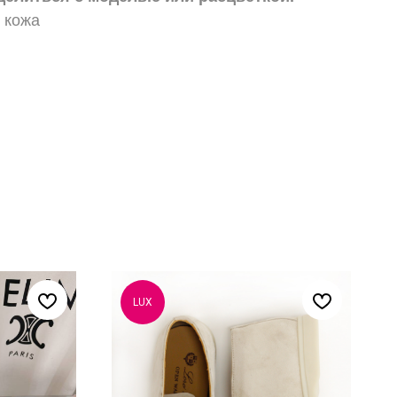
 кожа
LUX