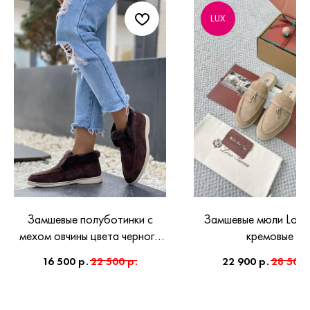
LUX
Замшевые полуботинки с
Замшевые мюли Loro 
мехом овчины цвета черного
кремовые
шоколада
16 500
р.
22 500
р.
22 900
р.
28 500