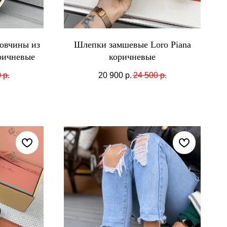
овчины из
Шлепки замшевые Loro Piana
ричневые
коричневые
0
р.
20 900
р.
24 500
р.