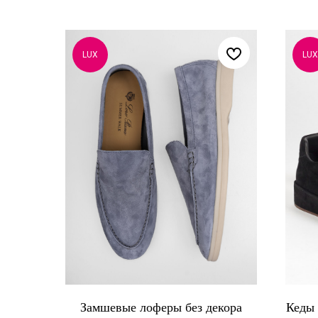
LUX
LUX
Замшевые лоферы без декора
Кеды 