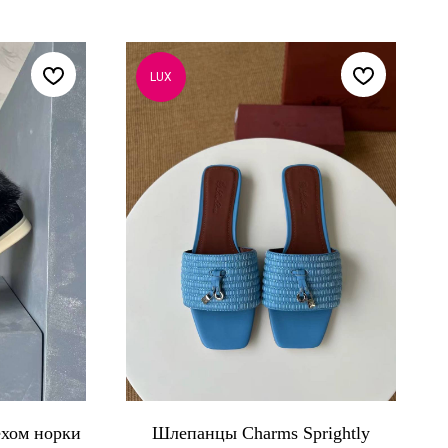
LUX
ехом норки
Шлепанцы Charms Sprightly