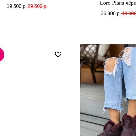
Loro Piana чёр
19 500
р.
29 500
р.
36 900
р.
48 90