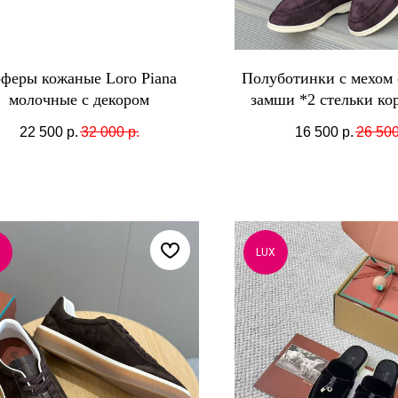
феры кожаные Loro Piana
Полуботинки с мехом 
молочные с декором
замши *2 стельки ко
22 500
р.
32 000
р.
16 500
р.
26 50
LUX