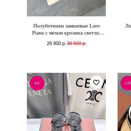
Полуботинки замшевые Loro
Ло
Piana с мехом кролика светло-
бежевые
26 900
р.
30 500
р.
lux
LUX