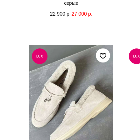
серые
22 900
р.
27 000
р.
LUX
LUX