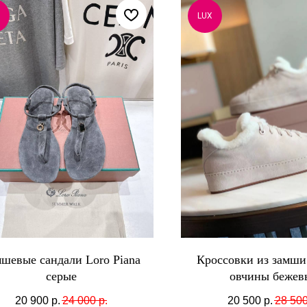
LUX
шевые сандали Loro Piana
Кроссовки из замши
серые
овчины бежев
20 900
р.
24 000
р.
20 500
р.
28 50