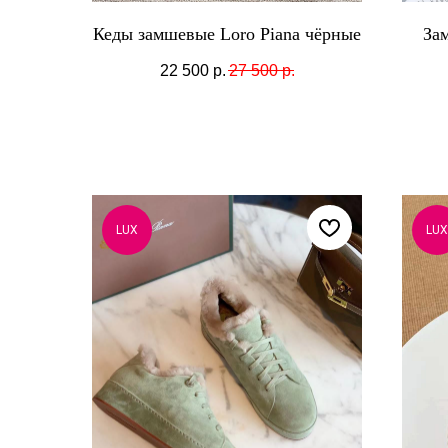
Кеды замшевые Loro Piana чёрные
За
22 500
р.
27 500
р.
LUX
LUX