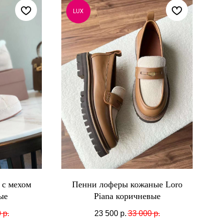
LUX
 с мехом
Пенни лоферы кожаные Loro
ые
Piana коричневые
0
р.
23 500
р.
33 000
р.