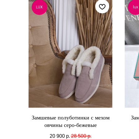
LUX
lux
Замшевые полуботинки с мехом
Зам
овчины серо-бежевые
20 900
р.
28 500
р.