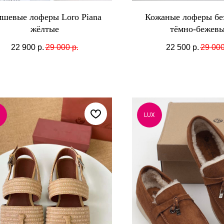
мшевые лоферы Loro Piana
Кожаные лоферы без
жёлтые
тёмно-бежев
22 900
р.
29 000
р.
22 500
р.
29 00
LUX