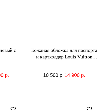
невый с
Кожаная обложка для паспорта
и картхолдер Louis Vuitton
разноцветная
00
р.
10 500
р.
14 900
р.