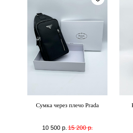
Сумка через плечо Prada
10 500
р.
15 200
р.