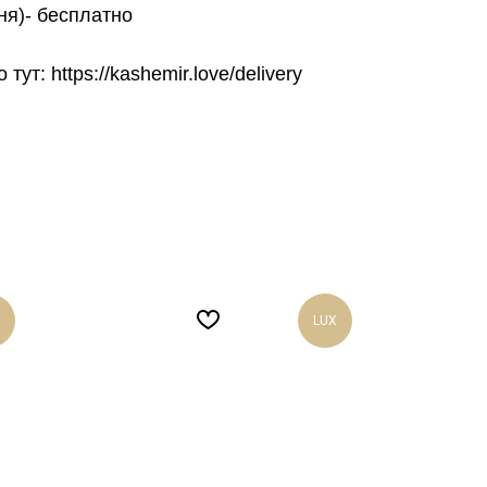
ня)- бесплатно
т: https://kashemir.love/delivery
LUX