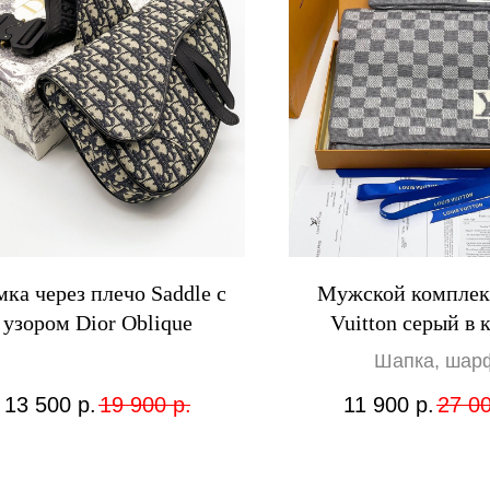
ка через плечо Saddle с
Мужской комплек
узором Dior Oblique
Vuitton серый в 
Шапка, шар
13 500
р.
19 900
р.
11 900
р.
27 0