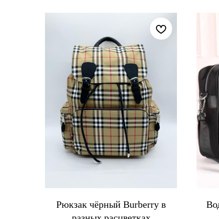
Рюкзак чёрный Burberry в
Во
разных расцветках