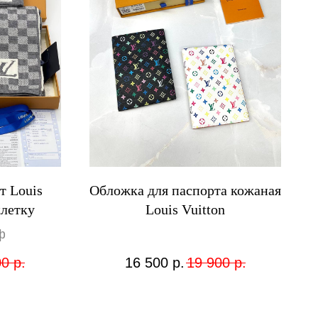
т Louis
Обложка для паспорта кожаная
клетку
Louis Vuitton
ф
00
р.
16 500
р.
19 900
р.