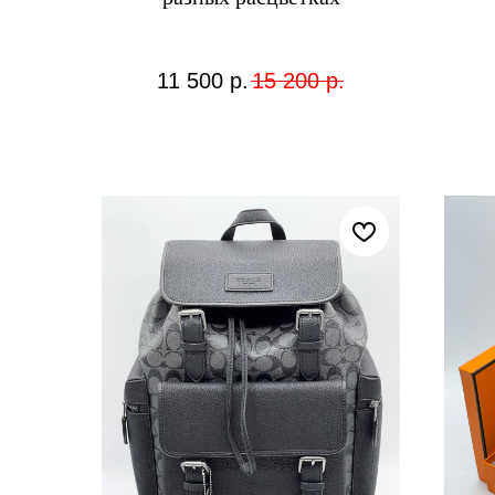
11 500
р.
15 200
р.