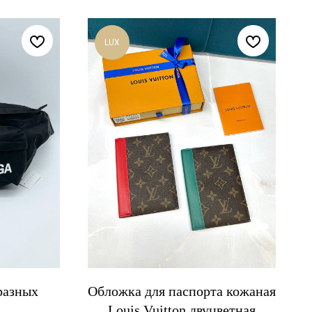
LUX
разных
Обложка для паспорта кожаная
Louis Vuitton двуцветная