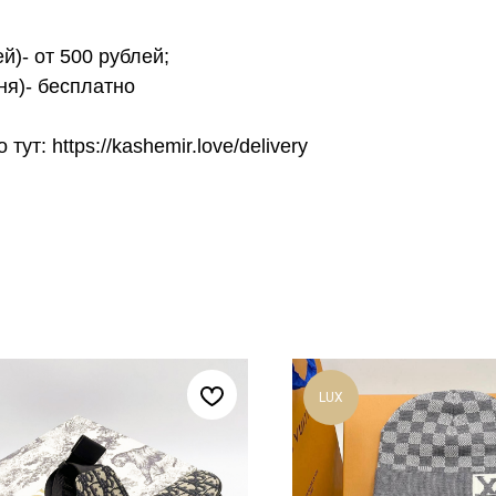
й)- от 500 рублей;
ня)- бесплатно
т: https://kashemir.love/delivery
LUX