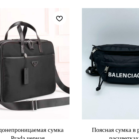
донепроницаемая сумка
Поясная сумка в 
Prada черная
расцветках