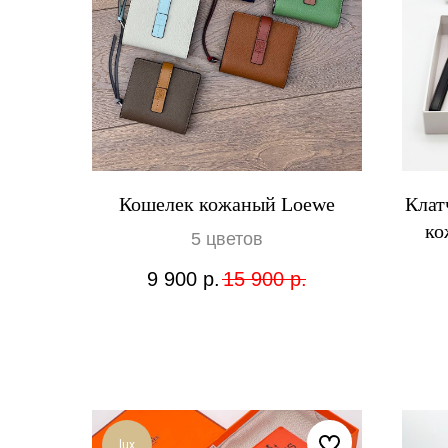
Кошелек кожаный Loewe
Клат
ко
5 цветов
9 900
р.
15 900
р.
lux