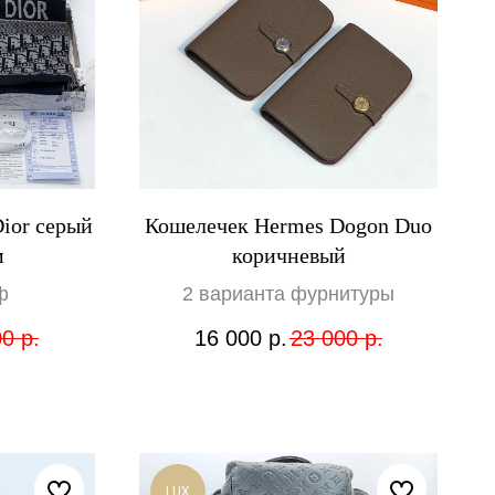
ior серый
Кошелечек Hermes Dogon Duo
м
коричневый
ф
2 варианта фурнитуры
00
р.
16 000
р.
23 000
р.
LUX