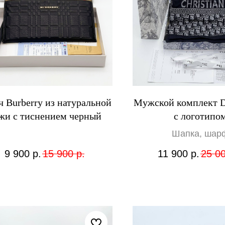
ч Burberry из натуральной
Мужской комплект D
жи с тиснением черный
с логотипо
Шапка, шар
9 900
р.
15 900
р.
11 900
р.
25 0