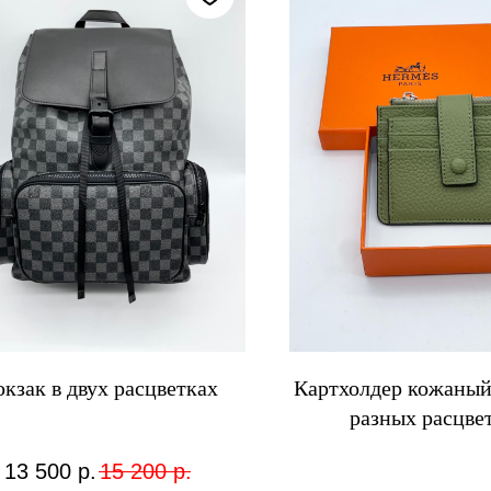
кзак в двух расцветках
Картхолдер кожаный
разных расцве
13 500
р.
15 200
р.