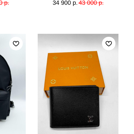
0
р.
34 900
р.
43 000
р.