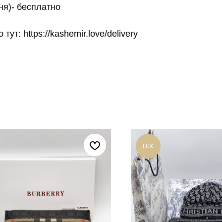
ня)- бесплатно
т: https://kashemir.love/delivery
LUX