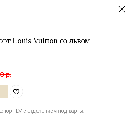
рт Louis Vuitton со львом
00
р.
спорт LV с отделением под карты.