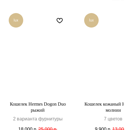
lux
lux
Кошелек Hermes Dogon Duo
Кошелек кожаный Her
рыжий
молнии
2 варианта фурнитуры
7 цветов
18 000
р.
25 000
р.
9 900
р.
13 000
р