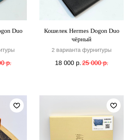
ogon Duo
Кошелек Hermes Dogon Duo
чёрный
итуры
2 варианта фурнитуры
00
р.
18 000
р.
25 000
р.