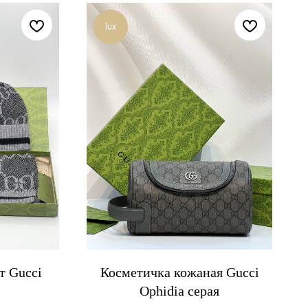
lux
т Gucci
Косметичка кожаная Gucci
Ophidia серая