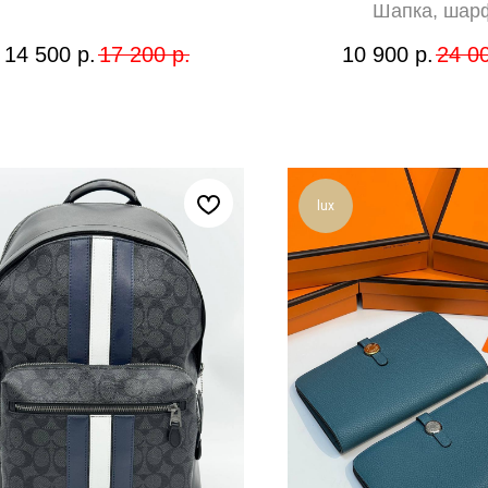
Шапка, шар
14 500
р.
17 200
р.
10 900
р.
24 0
lux