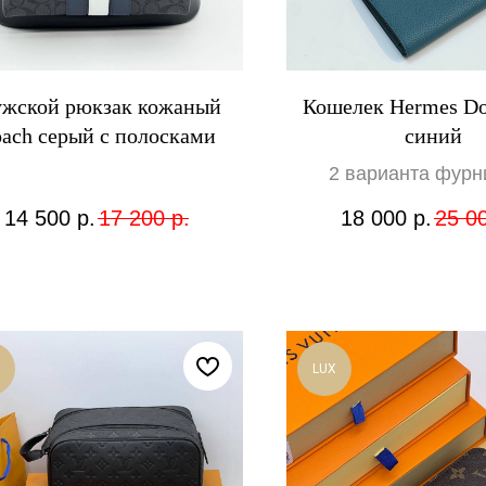
жской рюкзак кожаный
Кошелек Hermes D
ach серый с полосками
синий
2 варианта фурн
14 500
р.
17 200
р.
18 000
р.
25 0
LUX