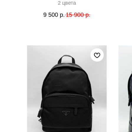
2 цвета
9 500
р.
15 900
р.