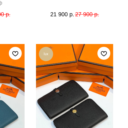
ф
00
р.
21 900
р.
27 900
р.
lux