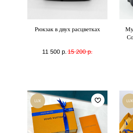
Рюкзак в двух расцветках
Му
Co
11 500
р.
15 200
р.
LUX
LUX