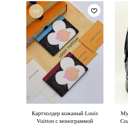
LUX
Картхолдер кожаный Louis
Му
Vuitton с монограммой
Co