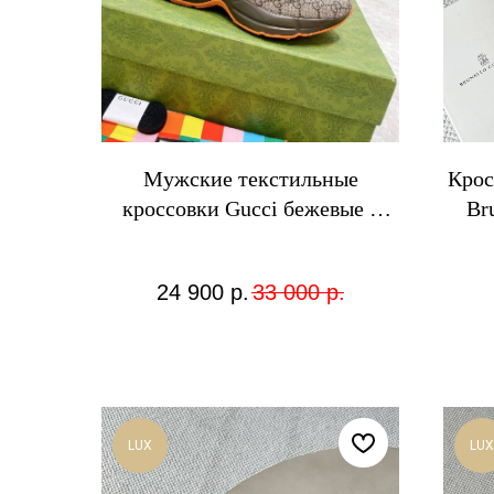
Мужские текстильные
Крос
кроссовки Gucci бежевые с
Br
узором GG
24 900
р.
33 000
р.
LUX
LUX