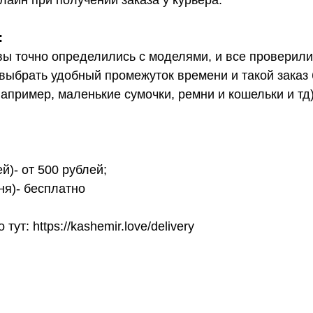
лайн при получении заказа у курьера.
:
вы точно определились с моделями, и все проверил
выбрать удобный промежуток времени и такой заказ б
апример, маленькие сумочки, ремни и кошельки и тд
й)- от 500 рублей;
ня)- бесплатно
т: https://kashemir.love/delivery