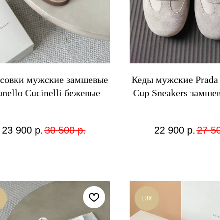
совки мужские замшевые
Кеды мужские Prada 
unello Cucinelli бежевые
Cup Sneakers замше
23 900
р.
30 500
р.
22 900
р.
27 5
LUX