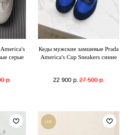
America's
Кеды мужские замшевые Prada
вые серые
America's Cup Sneakers синие
00
р.
22 900
р.
27 500
р.
LUX