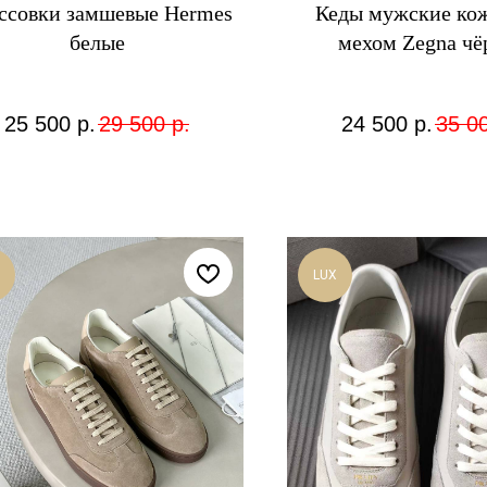
ссовки замшевые Hermes
Кеды мужские ко
белые
мехом Zegna чё
25 500
р.
29 500
р.
24 500
р.
35 0
LUX