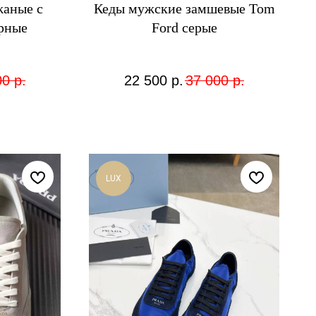
жаные с
Кеды мужские замшевые Tom
рные
Ford серые
00
р.
22 500
р.
37 000
р.
LUX