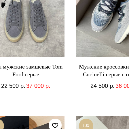
ы мужские замшевые Tom
Мужские кроссовки 
Ford серые
Cucinelli серые с
22 500
р.
37 000
р.
24 500
р.
36 0
LUX