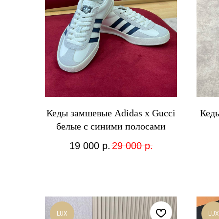
Кеды замшевые Adidas x Gucci
Кед
белые с синими полосами
19 000
р.
29 000
р.
LUX
LUX