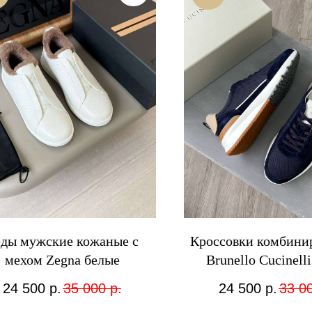
ды мужские кожаные с
Кроссовки комбини
мехом Zegna белые
Brunello Cucinell
24 500
р.
35 000
р.
24 500
р.
33 0