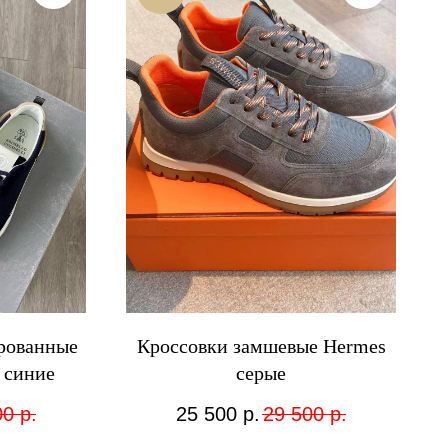
рованные
Кроссовки замшевые Hermes
i синие
серые
00
р.
25 500
р.
29 500
р.