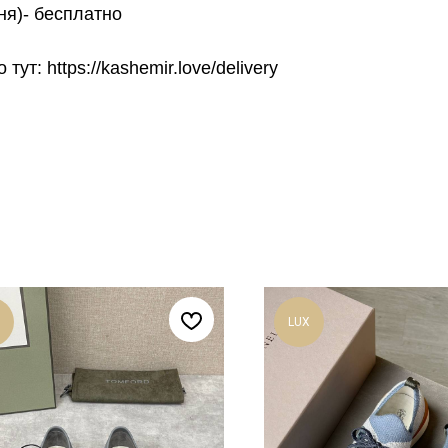
ня)- бесплатно
т: https://kashemir.love/delivery
LUX