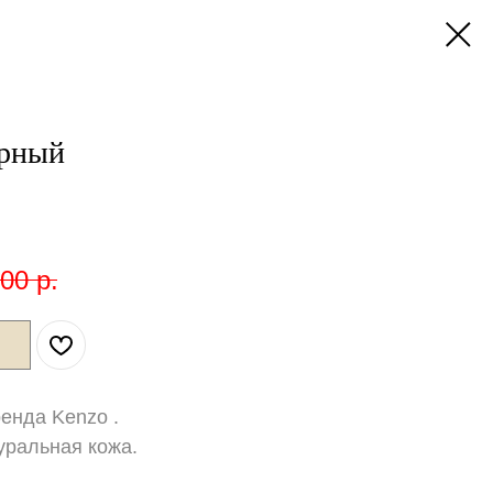
ёрный
,00
р.
ренда Kenzo .
уральная кожа.