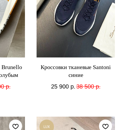
Brunello
Кроссовки тканевые Santoni
 голубым
синие
00
р.
25 900
р.
38 500
р.
LUX